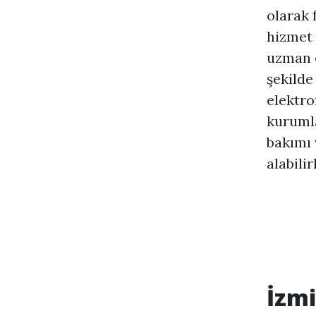
olarak 
hizmet 
uzman e
şekilde
elektro
kurumla
bakımı 
alabilir
İzmi