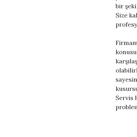
bir şek
Size ka
profesy
Firmamı
konusun
karşıla
olabili
sayesin
kusursu
Servis 
problem