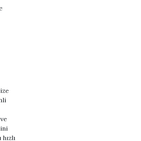
e
ize
mli
 ve
ini
 hızlı