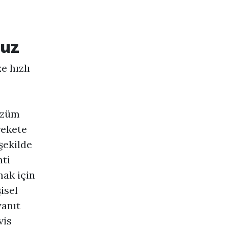
ruz
e hızlı
çözüm
rekete
şekilde
nti
mak için
isel
yanıt
vis