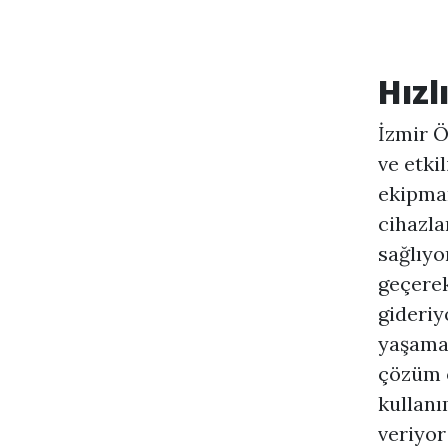
Hızl
İzmir Ö
ve etki
ekipman
cihazla
sağlıyo
geçerek
gideriy
yaşamad
çözüm o
kullanı
veriyor