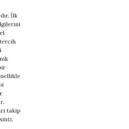
ır. İlk
gilerini
el
tercih
i
nik
ir
nellikle
bi
r
r.
rı takip
siniz.