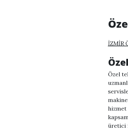
Öze
İZMİR 
Özel
Özel te
uzmanla
servisl
makinel
hizmet 
kapsamd
üretici 