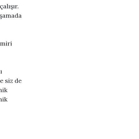
alışır.
 aşamada
miri
ı
e siz de
nik
nik