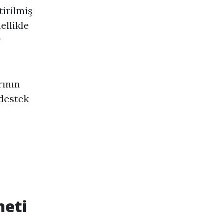
tirilmiş
ellikle
r
rının
destek
meti