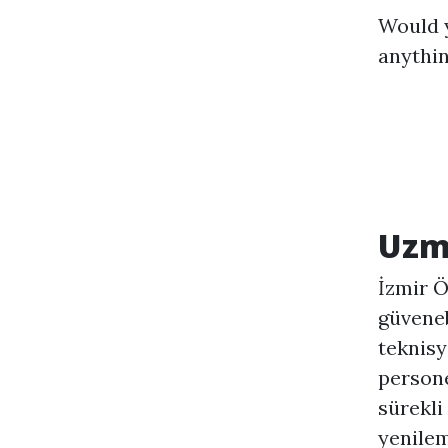
Would y
anythin
Uzm
İzmir Ö
güveneb
teknisy
persone
sürekli
yenilem