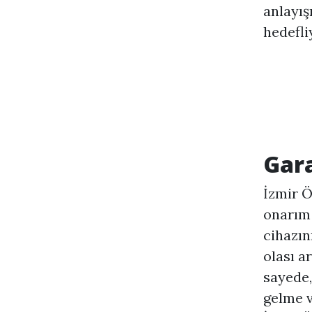
anlayış
hedefli
Gara
İzmir Ö
onarım 
cihazın
olası a
sayede,
gelme v