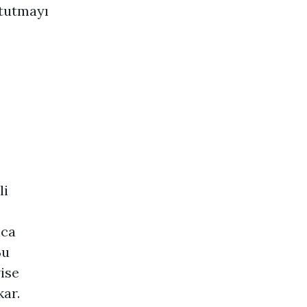
 tutmayı
li
nca
Bu
ise
kar.