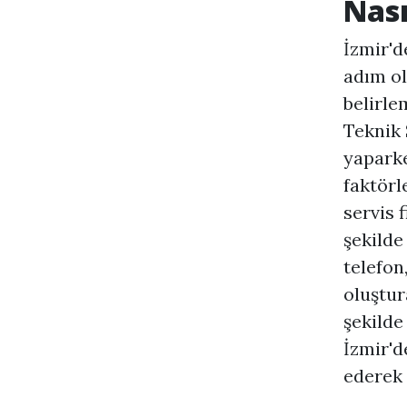
Nası
İzmir'd
adım ol
belirle
Teknik 
yaparke
faktörl
servis 
şekilde
telefon
oluştura
şekilde
İzmir'd
ederek 